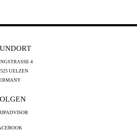
FUNDORT
INGSTRASSE 4
9525 UELZEN
ERMANY
FOLGEN
RIPADVISOR
ACEBOOK